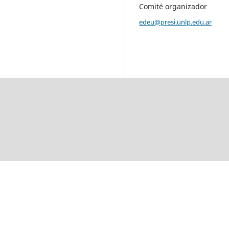
Comité organizador
edeu@presi.unlp.edu.ar