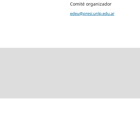
Comité organizador
edeu@presi.unlp.edu.ar